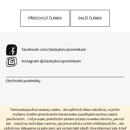
PŘEDCHOZÍ ČLÁNEK
DALŠÍ ČLÁNEK
Z
á
p
facebook.com/zlaskykevzpominkam
a
Instagram @zlaskykevzpominkam
t
í
_____________________________________________________________
Obchodní podmínky
Tento web používá soubory cookie... Ale upřímně vůbec netušíme, co je tím
myšleno. Dalším procházením tohoto webu vyjadřujete souhlas s jejich
používáním... Což je super, protože tím pádem je tady na webu všechno, jak má
být... I když my dvě vůbec nevíme, jak je to možné a co tím chtěl básník říci... Ale
Vytvořil Shoptet
vážně moc děkujeme za potvrzení, prý na tom fakt záleží. Více informací
zde
. A teď