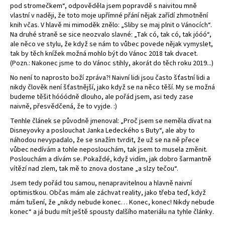
pod stromečkem“, odpověděla jsem popravdě s naivitou mně
vlastní v naději, že toto moje upřímné přání nějak zařídí zhmotnění
knih včas. V hlavě mi mimoděk znělo: „Sliby se maj plnit o Vánocích“.
Na druhé straně se sice neozvalo slavné: „Tak có, tak có, tak jóóó“,
ale něco ve stylu, že když se nám to vůbec povede nějak vymyslet,
tak by těch knížek možná mohlo být do Vánoc 2018 tak dvacet.
(Pozn.: Nakonec jsme to do Vánoc stihly, akorát do těch roku 2019...)
No není to naprosto boží zpráva?! Naivní lidi jsou často šťastní lidi a
nikdy člověk není šťastnější, jako když se na něco těší. My se možná
budeme těšit hóóódně dlouho, ale pořád jsem, asi tedy zase
naivně, přesvědčená, že to vyjde. :)
Tenhle článek se původně jmenoval: „Proč jsem se neměla dívat na
Disneyovky a poslouchat Janka Ledeckého s Buty“, ale aby to
náhodou nevypadalo, že se snažím tvrdit, že už se na ně přece
vůbec nedívám a tohle neposlouchám, tak jsem to musela změnit.
Poslouchám a dívám se. Pokaždé, když vidím, jak dobro šarmantně
vítězí nad zlem, tak mě to znova dostane „a slzy tečou“.
Jsem tedy pořád tou samou, nenapravitelnou a hlavně naivní
optimistkou. Občas mám ale záchvat reality, jako třeba teď, když
mám tušení, že „nikdy nebude konec… Konec, konec! Nikdy nebude
konec“ a já budu mít ještě spousty dalšího materiálu na tyhle články.