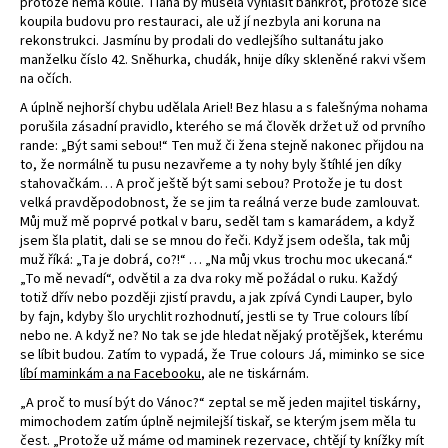
protože nemá koule. Tiana by musela vyhlásit bankrot, protože sice
a
koupila budovu pro restauraci, ale už jí nezbyla ani koruna na
rekonstrukci. Jasmínu by prodali do vedlejšího sultanátu jako
j
manželku číslo 42. Sněhurka, chudák, hnije díky skleněné rakvi všem
í
na očích.
t
A úplně nejhorší chybu udělala Ariel! Bez hlasu a s falešnýma nohama
?
porušila zásadní pravidlo, kterého se má člověk držet už od prvního
rande: „Být sami sebou!“ Ten muž či žena stejně nakonec přijdou na
to, že normálně tu pusu nezavřeme a ty nohy byly štíhlé jen díky
stahovačkám… A proč ještě být sami sebou? Protože je tu dost
velká pravděpodobnost, že se jim ta reálná verze bude zamlouvat.
Můj muž mě poprvé potkal v baru, seděl tam s kamarádem, a když
HLEDAT
jsem šla platit, dali se se mnou do řeči. Když jsem odešla, tak můj
muž říká: „Ta je dobrá, co?!“ … „Na můj vkus trochu moc ukecaná.“
„To mě nevadí“, odvětil a za dva roky mě požádal o ruku. Každý
totiž dřív nebo později zjistí pravdu, a jak zpívá Cyndi Lauper, bylo
by fajn, kdyby šlo urychlit rozhodnutí, jestli se ty
True colours
líbí
nebo ne. A když ne? No tak se jde hledat nějaký protějšek, kterému
se líbit budou. Zatím to vypadá, že True colours Já, miminko se sice
líbí maminkám a na Facebooku
, ale ne tiskárnám.
„A proč to musí být do Vánoc?“ zeptal se mě jeden majitel tiskárny,
mimochodem zatím úplně nejmilejší tiskař, se kterým jsem měla tu
čest. „Protože už máme od maminek rezervace, chtějí ty knížky mít