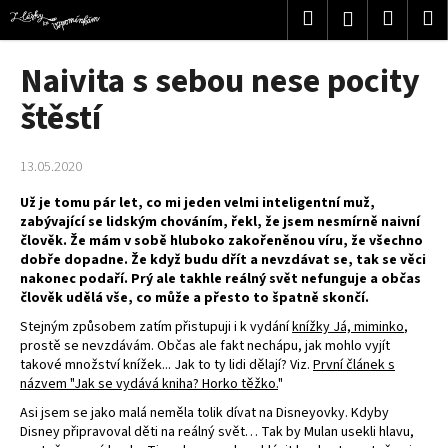
K
Přejít
Hledat
Nákup
M
Přihlášení
na
o
obsah
Zpět
Zpět
košík
š
Naivita s sebou nese pocity
í
C
štěstí
k
o
p
13.05.2020
o
Už je tomu pár let, co mi jeden velmi inteligentní muž,
t
zabývající se lidským chováním, řekl, že jsem nesmírně naivní
ř
člověk. Že mám v sobě hluboko zakořeněnou víru, že všechno
e
dobře dopadne. Že když budu dřít a nevzdávat se, tak se věci
nakonec podaří. Prý ale takhle reálný svět nefunguje a občas
b
člověk udělá vše, co může a přesto to špatně skončí.
u
Stejným způsobem zatím přistupuji i k vydání
knížky Já, miminko
,
j
prostě se nevzdávám. Občas ale fakt nechápu, jak mohlo vyjít
e
takové množství knížek... Jak to ty lidi dělají? Viz.
První článek s
názvem "Jak se vydává kniha? Horko těžko.
"
t
Asi jsem se jako malá neměla tolik dívat na Disneyovky. Kdyby
e
Disney připravoval děti na reálný svět… Tak by Mulan usekli hlavu,
n