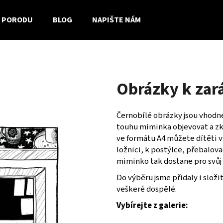
 PORODU
BLOG
NAPIŠTE NÁM
Co potřebujete najít?
Obrázky k zar
HLEDAT
Černobílé obrázky jsou vhodné
touhu miminka objevovat a zk
ve formátu A4 můžete dítěti v
ložnici, k postýlce, přebalov
miminko tak dostane pro svůj z
Do výběru jsme přidaly i složit
veškeré dospělé.
Vybírejte z galerie: