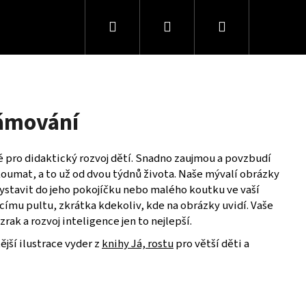
Hledat
Přihlášení
Nákupní
košík
ámování
 pro didaktický rozvoj dětí. Snadno zaujmou a povzbudí
oumat, a to už od dvou týdnů života. Naše mývalí obrázky
ystavit do jeho pokojíčku nebo malého koutku ve vaší
acímu pultu, zkrátka kdekoliv, kde na obrázky uvidí. Vaše
rak a rozvoj inteligence jen to nejlepší.
ější ilustrace vyder z
knihy Já, rostu
pro větší děti a